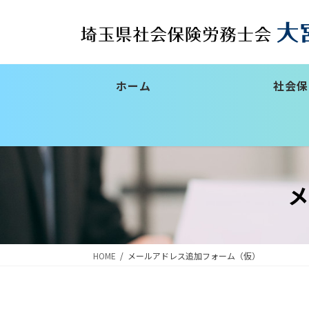
コ
ナ
ン
ビ
テ
ゲ
ン
ー
ツ
シ
ホーム
社会保
へ
ョ
ス
ン
キ
に
ッ
移
プ
動
HOME
メールアドレス追加フォーム（仮）