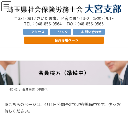
コ
ナ
ン
ビ
テ
ゲ
〒331-0812 さいたま市北区宮原町4-13-2 坂本ビル1F
ン
ー
TEL：048-856-9564 FAX：048-856-9565
ツ
シ
アクセス
リンク
お問い合わせ
へ
ョ
会員専用ページ
ス
ン
キ
に
ッ
移
プ
動
会員検索（準備中）
HOME
会員検索（準備中）
※こちらのページは、4月1日公開予定で現在準備中です。少々お
待ちください。