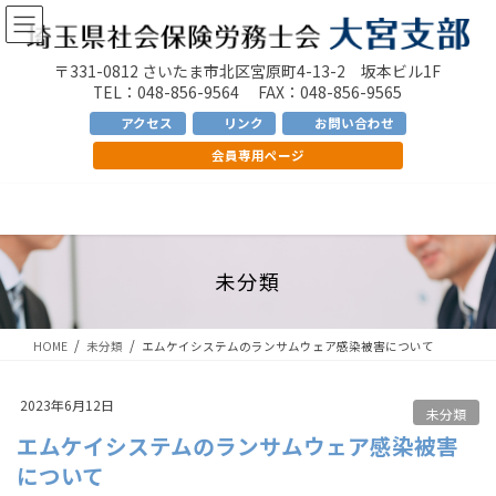
コ
ナ
ン
ビ
テ
ゲ
〒331-0812 さいたま市北区宮原町4-13-2 坂本ビル1F
ン
ー
TEL：048-856-9564 FAX：048-856-9565
ツ
シ
アクセス
リンク
お問い合わせ
へ
ョ
会員専用ページ
ス
ン
キ
に
ッ
移
プ
動
未分類
HOME
未分類
エムケイシステムのランサムウェア感染被害について
2023年6月12日
未分類
エムケイシステムのランサムウェア感染被害
について