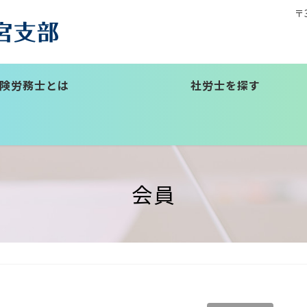
〒
険労務士とは
社労士を探す
会員