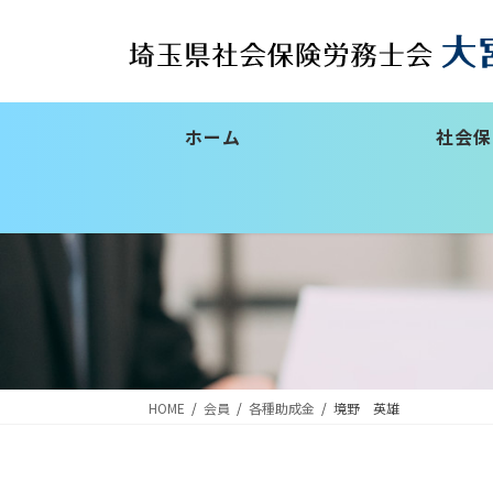
コ
ナ
ン
ビ
テ
ゲ
ン
ー
ツ
シ
ホーム
社会保
へ
ョ
ス
ン
キ
に
ッ
移
プ
動
HOME
会員
各種助成金
境野 英雄