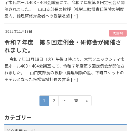
ィ市民ホール403・404会議室にて、令和７年度第６回定例会が開
催されました。 山口支部長の挨拶（社労士賠償責任保険の制度
案内、倫理研修対象者への受講喚起 […]
2025年11月19日
広報部
令和７年度 第５回定例会・研修会が開催さ
れました。
令和７年11月18日（火）午後３時より、大宮ソニックシティ市
民ホール403・404会議室にて、令和７年度第５回定例会が開催さ
れました。 山口支部長の挨拶（倫理綱領の話、下町ロケットの
モデルとなった植松電機社長の言葉 […]
投
固
固
固
1
2
…
38
»
定
定
定
稿
ペ
ペ
ペ
カテゴリー
の
ー
ー
ー
ジ
ジ
ジ