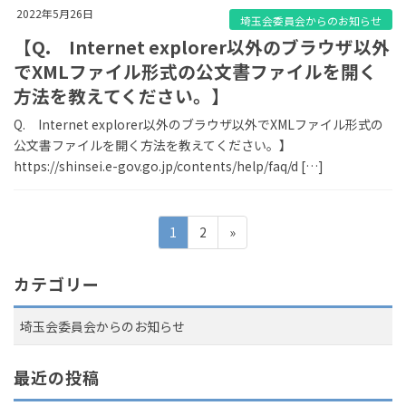
2022年5月26日
埼玉会委員会からのお知らせ
【Q. Internet explorer以外のブラウザ以外
でXMLファイル形式の公文書ファイルを開く
方法を教えてください。】
Q. Internet explorer以外のブラウザ以外でXMLファイル形式の
公文書ファイルを開く方法を教えてください。】
https://shinsei.e-gov.go.jp/contents/help/faq/d […]
投
固
固
1
2
»
定
定
稿
ペ
ペ
カテゴリー
の
ー
ー
ジ
ジ
ペ
埼玉会委員会からのお知らせ
ー
最近の投稿
ジ