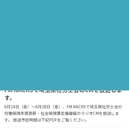
で、チラシをクリックしてください。 &nb […]
2024年7月29日
埼玉会委員会からのお知らせ
社労士業務関連ソフトに関するアンケートの
お願い
埼玉会「情報セキュリティ推進委員会」からのお知らせです。 当
委員会では、会員の皆様から「こんなソフトやシステムを使って
みたい」、「新しいシステムが発表されたけど使い勝手はどうな
の？」等々、幅広くご意見・ご要望を伺い今後の […]
2024年6月13日
埼玉会委員会からのお知らせ
FM NACK5で埼玉県社労士会のCMを放送しま
す。
6月14日（金）～6月28日（金）、FM NACK5で埼玉県社労士会の
労働保険年度更新・社会保険算定基礎届のラジオCMを放送しま
す。 放送予定時間は下記PDFをご覧ください。