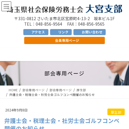
コ
ナ
ン
ビ
テ
ゲ
〒331-0812 さいたま市北区宮原町4-13-2 坂本ビル1F
ン
ー
TEL：048-856-9564 FAX：048-856-9565
ツ
シ
アクセス
リンク
お問い合わせ
へ
ョ
会員専用ページ
ス
ン
キ
に
ッ
移
プ
動
部会専用ページ
HOME
部会専用ページ
部会専用ページ
厚生部
弁護士会・税理士会・社労士会ゴルフコンペ開催のお知らせ
2024年9月8日
厚生部
弁護士会・税理士会・社労士会ゴルフコンペ
開催のお知らせ