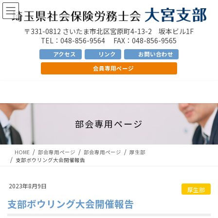
コ
ナ
ン
ビ
テ
ゲ
〒331-0812 さいたま市北区宮原町4-13-2 坂本ビル1F
ン
ー
TEL：048-856-9564 FAX：048-856-9565
ツ
シ
アクセス
リンク
お問い合わせ
へ
ョ
会員専用ページ
ス
ン
キ
に
ッ
移
プ
動
部会専用ページ
HOME
部会専用ページ
部会専用ページ
厚生部
支部ボウリング大会開催報告
2023年8月9日
厚生部
支部ボウリング大会開催報告