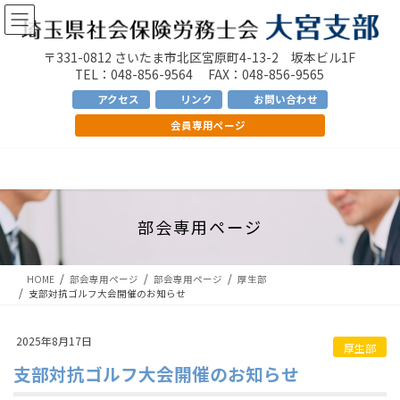
コ
ナ
ン
ビ
テ
ゲ
〒331-0812 さいたま市北区宮原町4-13-2 坂本ビル1F
ン
ー
TEL：048-856-9564 FAX：048-856-9565
ツ
シ
アクセス
リンク
お問い合わせ
へ
ョ
会員専用ページ
ス
ン
キ
に
ッ
移
プ
動
部会専用ページ
HOME
部会専用ページ
部会専用ページ
厚生部
支部対抗ゴルフ大会開催のお知らせ
2025年8月17日
厚生部
支部対抗ゴルフ大会開催のお知らせ