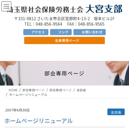
コ
ナ
ン
ビ
テ
ゲ
〒331-0812 さいたま市北区宮原町4-13-2 坂本ビル1F
ン
ー
TEL：048-856-9564 FAX：048-856-9565
ツ
シ
アクセス
リンク
お問い合わせ
へ
ョ
会員専用ページ
ス
ン
キ
に
ッ
移
プ
動
部会専用ページ
HOME
部会専用ページ
部会専用ページ
支部長
ホームページリニューアル
2007年6月30日
支部長
ホームページリニューアル