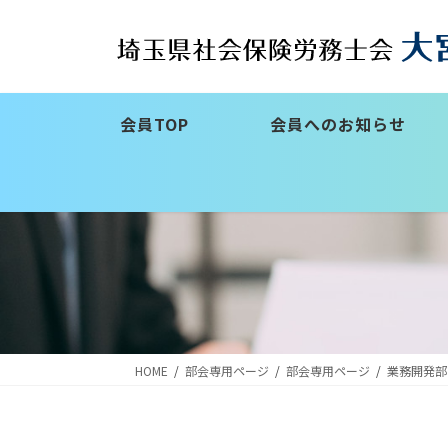
コ
ナ
ン
ビ
テ
ゲ
ン
ー
ツ
シ
会員TOP
会員へのお知らせ
へ
ョ
ス
ン
キ
に
ッ
移
プ
動
HOME
部会専用ページ
部会専用ページ
業務開発部