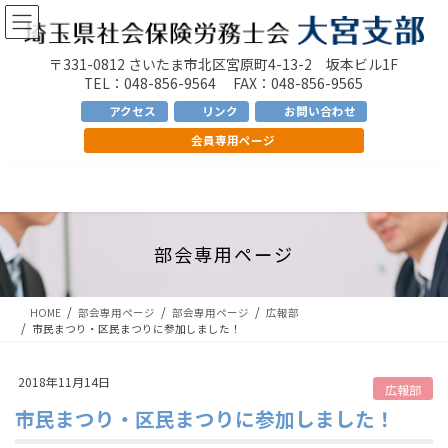
コ
ナ
ン
ビ
テ
ゲ
〒331-0812 さいたま市北区宮原町4-13-2 坂本ビル1F
ン
ー
TEL：048-856-9564 FAX：048-856-9565
ツ
シ
アクセス
リンク
お問い合わせ
へ
ョ
会員専用ページ
ス
ン
キ
に
ッ
移
プ
動
部会専用ページ
HOME
部会専用ページ
部会専用ページ
広報部
市民まつり・区民まつりに参加しました！
2018年11月14日
広報部
市民まつり・区民まつりに参加しました！