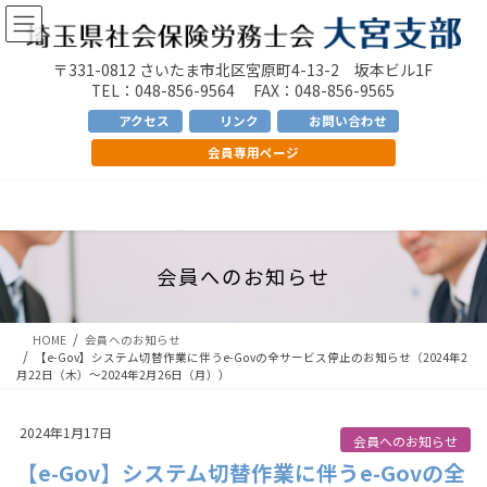
コ
ナ
ン
ビ
テ
ゲ
〒331-0812 さいたま市北区宮原町4-13-2 坂本ビル1F
ン
ー
TEL：048-856-9564 FAX：048-856-9565
ツ
シ
アクセス
リンク
お問い合わせ
へ
ョ
会員専用ページ
ス
ン
キ
に
ッ
移
プ
動
会員へのお知らせ
HOME
会員へのお知らせ
【e-Gov】システム切替作業に伴うe-Govの全サービス停止のお知らせ（2024年2
月22日（木）～2024年2月26日（月））
2024年1月17日
会員へのお知らせ
【e-Gov】システム切替作業に伴うe-Govの全