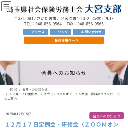
コ
ナ
ン
ビ
テ
ゲ
〒331-0812 さいたま市北区宮原町4-13-2 坂本ビル1F
ン
ー
TEL：048-856-9564 FAX：048-856-9565
ツ
シ
アクセス
リンク
お問い合わせ
へ
ョ
会員専用ページ
ス
ン
キ
に
ッ
移
プ
動
会員へのお知らせ
HOME
会員へのお知らせ
１２月１７日定例会・研修会（ＺＯＯＭオンライン参加・資料のダウンロード）
のご案内
2025年12月15日
会員へのお知らせ
１２月１７日定例会・研修会（ＺＯＯＭオン