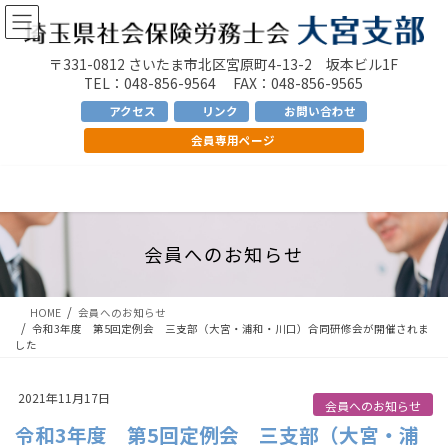
コ
ナ
ン
ビ
テ
ゲ
〒331-0812 さいたま市北区宮原町4-13-2 坂本ビル1F
ン
ー
TEL：048-856-9564 FAX：048-856-9565
ツ
シ
アクセス
リンク
お問い合わせ
へ
ョ
会員専用ページ
ス
ン
キ
に
ッ
移
プ
動
会員へのお知らせ
HOME
会員へのお知らせ
令和3年度 第5回定例会 三支部（大宮・浦和・川口）合同研修会が開催されま
した
2021年11月17日
会員へのお知らせ
令和3年度 第5回定例会 三支部（大宮・浦