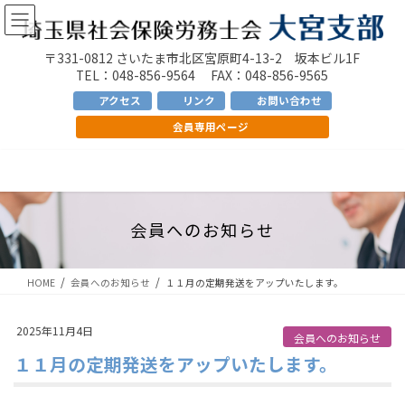
コ
ナ
ン
ビ
テ
ゲ
〒331-0812 さいたま市北区宮原町4-13-2 坂本ビル1F
ン
ー
TEL：048-856-9564 FAX：048-856-9565
ツ
シ
アクセス
リンク
お問い合わせ
へ
ョ
会員専用ページ
ス
ン
キ
に
ッ
移
プ
動
会員へのお知らせ
HOME
会員へのお知らせ
１１月の定期発送をアップいたします。
2025年11月4日
会員へのお知らせ
１１月の定期発送をアップいたします。