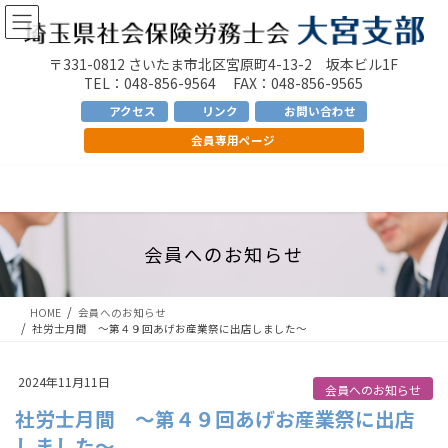
コ
ナ
ン
ビ
テ
ゲ
〒331-0812 さいたま市北区宮原町4-13-2 坂本ビル1F
ン
ー
TEL：048-856-9564 FAX：048-856-9565
ツ
シ
アクセス
リンク
お問い合わせ
へ
ョ
会員専用ページ
ス
ン
キ
に
ッ
移
プ
動
会員へのお知らせ
HOME
会員へのお知らせ
社労士月間 ～第４９回あげお産業祭に出店しました～
2024年11月11日
会員へのお知らせ
社労士月間 ～第４９回あげお産業祭に出店
しました～