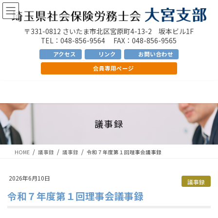
コ
ナ
ン
ビ
テ
ゲ
〒331-0812 さいたま市北区宮原町4-13-2 坂本ビル1F
ン
ー
TEL：048-856-9564 FAX：048-856-9565
ツ
シ
アクセス
リンク
お問い合わせ
へ
ョ
会員専用ページ
ス
ン
キ
に
ッ
移
プ
動
議事録
HOME
議事録
議事録
令和７年度第１回理事会議事録
2026年6月10日
議事録
令和７年度第１回理事会議事録