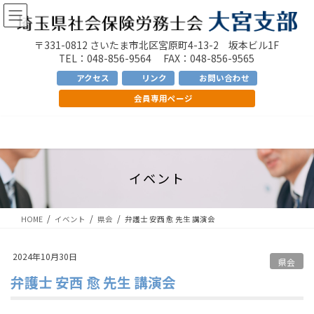
コ
ナ
ン
ビ
テ
ゲ
〒331-0812 さいたま市北区宮原町4-13-2 坂本ビル1F
ン
ー
TEL：048-856-9564 FAX：048-856-9565
ツ
シ
アクセス
リンク
お問い合わせ
へ
ョ
会員専用ページ
ス
ン
キ
に
ッ
移
プ
動
イベント
HOME
イベント
県会
弁護士 安西 愈 先生 講演会
2024年10月30日
県会
弁護士 安西 愈 先生 講演会