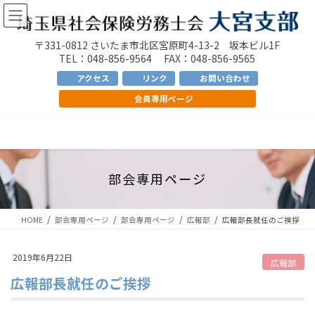
コ
ナ
ン
ビ
テ
ゲ
〒331-0812 さいたま市北区宮原町4-13-2 坂本ビル1F
ン
ー
TEL：048-856-9564 FAX：048-856-9565
ツ
シ
アクセス
リンク
お問い合わせ
へ
ョ
会員専用ページ
ス
ン
キ
に
ッ
移
プ
動
部会専用ページ
HOME
部会専用ページ
部会専用ページ
広報部
広報部長就任のご挨拶
2019年6月22日
広報部
広報部長就任のご挨拶