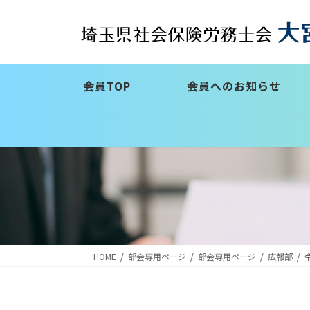
コ
ナ
ン
ビ
テ
ゲ
ン
ー
ツ
シ
会員TOP
会員へのお知らせ
へ
ョ
ス
ン
キ
に
ッ
移
プ
動
HOME
部会専用ページ
部会専用ページ
広報部