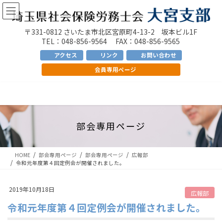
コ
ナ
ン
ビ
テ
ゲ
〒331-0812 さいたま市北区宮原町4-13-2 坂本ビル1F
ン
ー
TEL：048-856-9564 FAX：048-856-9565
ツ
シ
アクセス
リンク
お問い合わせ
へ
ョ
会員専用ページ
ス
ン
キ
に
ッ
移
プ
動
部会専用ページ
HOME
部会専用ページ
部会専用ページ
広報部
令和元年度第４回定例会が開催されました。
2019年10月18日
広報部
令和元年度第４回定例会が開催されました。