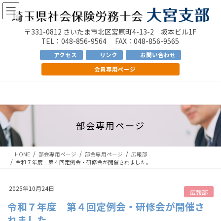
コ
ナ
ン
ビ
テ
ゲ
〒331-0812 さいたま市北区宮原町4-13-2 坂本ビル1F
ン
ー
TEL：048-856-9564 FAX：048-856-9565
ツ
シ
アクセス
リンク
お問い合わせ
へ
ョ
会員専用ページ
ス
ン
キ
に
ッ
移
プ
動
部会専用ページ
HOME
部会専用ページ
部会専用ページ
広報部
令和７年度 第４回定例会・研修会が開催されました。
2025年10月24日
広報部
令和７年度 第４回定例会・研修会が開催さ
れました。